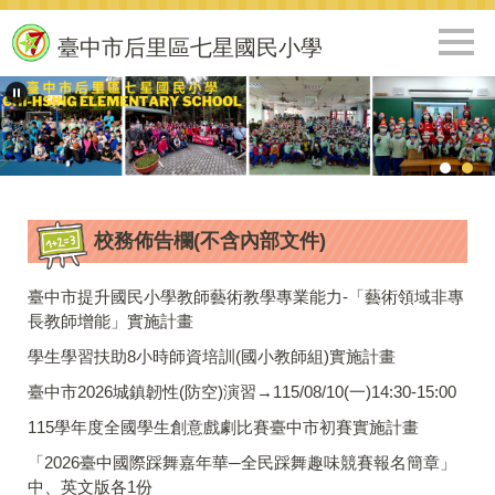
跳
到
臺中市后里區七星國民小學
主
要
內
容
區
校務佈告欄(不含內部文件)
臺中市提升國民小學教師藝術教學專業能力-「藝術領域非專
長教師增能」實施計畫
學生學習扶助8小時師資培訓(國小教師組)實施計畫
臺中市2026城鎮韌性(防空)演習→115/08/10(一)14:30-15:00
115學年度全國學生創意戲劇比賽臺中市初賽實施計畫
「2026臺中國際踩舞嘉年華─全民踩舞趣味競賽報名簡章」
中、英文版各1份