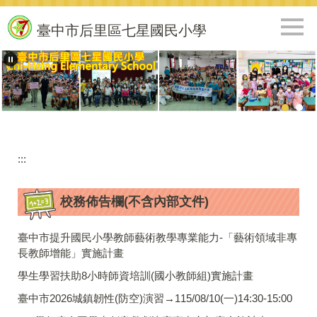
跳
到
臺中市后里區七星國民小學
主
要
內
容
區
:::
校務佈告欄(不含內部文件)
臺中市提升國民小學教師藝術教學專業能力-「藝術領域非專
長教師增能」實施計畫
學生學習扶助8小時師資培訓(國小教師組)實施計畫
臺中市2026城鎮韌性(防空)演習→115/08/10(一)14:30-15:00